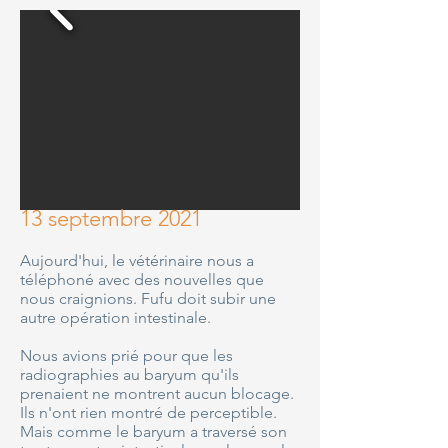
13 septembre 2021
Aujourd'hui, le vétérinaire nous a
téléphoné avec des nouvelles que
nous craignions. Fufu doit subir une
autre opération intestinale.
Nous avions prié pour que les
radiographies au baryum qu'ils
prenaient ne montrent aucun blocage.
Ils n'ont rien montré de perceptible.
Mais comme le baryum a traversé son