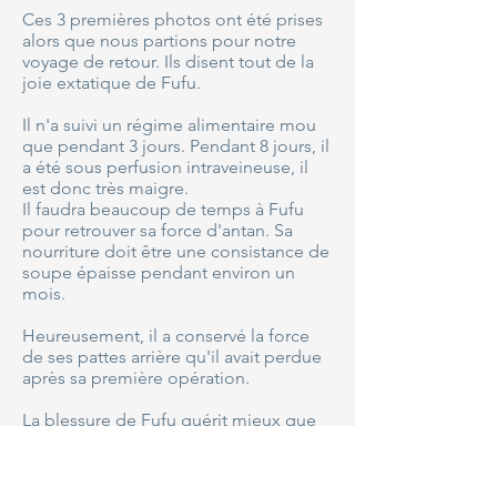
Ces 3 premières photos ont été prises
alors que nous partions pour notre
voyage de retour. Ils disent tout de la
joie extatique de Fufu.
Il n'a suivi un régime alimentaire mou
que pendant 3 jours. Pendant 8 jours, il
a été sous perfusion intraveineuse, il
est donc très maigre.
Il faudra beaucoup de temps à Fufu
pour retrouver sa force d'antan. Sa
nourriture doit être une consistance de
soupe épaisse pendant environ un
mois.
Heureusement, il a conservé la force
de ses pattes arrière qu'il avait perdue
après sa première opération.
La blessure de Fufu guérit mieux que
sa dernière opération, mais nous
l'avons ramené à la maison juste à
temps. Le vétérinaire a dit qu'on ne